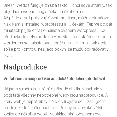
Dnešní Wedos funguje zhruba takto – chci nové stránky, tak
objednám webhosting a čekám několik minut.
Až přijde email potvrzující vznik hostingu, můžu pokračovat.
Naklikám si instalaci wordpressu a … čekám. Teprve po pár
minutách přijde email o nainstalovaném wordpressu. Už
před několika lety mi ale na HostMonsteru stačilo kliknout a
wordpress se nainstaloval téměř online – email pak došel
spíše pro kontrolu, než jako pokyn, že můžu pokračovat v
práci.
Nadprodukce
Ve fabrice si nadprodukci asi dokážete lehce představit.
Já jsem v mém konkrétním případě chvilku váhal, ale v
podstatě všechny nepotřebné weby jsou nadprodukce. A
který web je nepotřebný ? No divili byste se – zažil jsem
prodejce, kteří měli obsah rozstřelený bez nějaké větší
logiky do několika webů. Například plnili obsahem dva