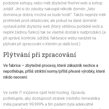
podobné eshopy, nebo měli zbytečně firemní web a eshop
zvlášť. Jiní si do zásoby nakoupili několik domén: „tato
doména je dobrá, možná se bude hodit“. Takže nejenže měli
prohřešek proti skladování, ale pokud na dané doméně
vystavili ještě zbytečný web (který většinou pořádně nežil a
neplnil žádnou funkci) tak se vlastně dostali k nadprodukci (a
při správě, kontrole, údržbě, fakturace webu naráželi na
plýtvání při zpracování o kterém je další bod.)
Plýtvání při zpracování
Ve fabrice – zbytečné procesy, které zákazník nechce a
nepotřebuje, příliš striktní normy/příliš přesné výrobky, které
nikdo neocení.
Ve světě IT můžeme opět řešit hosting. Opravdu
potřebujete, aby dostupnost stránek místního řemeslníka
měla parametr 99,999% a tím pádem byla adekvátně