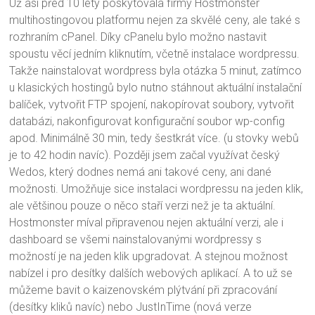
Už asi před 10 lety poskytovala firmy Hostmonster
multihostingovou platformu nejen za skvělé ceny, ale také s
rozhraním cPanel. Díky cPanelu bylo možno nastavit
spoustu věcí jedním kliknutím, včetně instalace wordpressu.
Takže nainstalovat wordpress byla otázka 5 minut, zatímco
u klasických hostingů bylo nutno stáhnout aktuální instalační
balíček, vytvořit FTP spojení, nakopírovat soubory, vytvořit
databázi, nakonfigurovat konfigurační soubor wp-config
apod. Minimálně 30 min, tedy šestkrát více. (u stovky webů
je to 42 hodin navíc). Později jsem začal využívat český
Wedos, který dodnes nemá ani takové ceny, ani dané
možnosti. Umožňuje sice instalaci wordpressu na jeden klik,
ale většinou pouze o něco staří verzi než je ta aktuální.
Hostmonster míval připravenou nejen aktuální verzi, ale i
dashboard se všemi nainstalovanými wordpressy s
možností je na jeden klik upgradovat. A stejnou možnost
nabízel i pro desítky dalších webových aplikací. A to už se
můžeme bavit o kaizenovském plýtvání při zpracování
(desítky kliků navíc) nebo JustInTime (nová verze