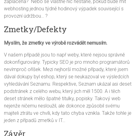
zaplacena? Nebo se vlastně nic nestane, pokud bude mít
webhosting jednou týdně hodinový výpadek související s
provozní údržbou… ?
Zmetky/Defekty
Myslím, že zmetky ve výrobě rozvádět nemusím.
V našem případě jsou to např weby, které nejsou správně
dokonfigurovány. Typicky SEO je pro mnoho programátorů
nevímproč oříšek. Mezi nejhorší možné případy, které jsem
dával dokupy byl eshop, který se neukazoval ve výsledcích
vyhledávání Seznamu. Respektive, Seznam ukázal asi deset
podstránek z celého webu, který jich měl 1500. A i těch
deset stránek mělo špatné titulky, popisky. Takový web
nejenže ničemu nesloužil, ale dokonce způsobil svému
majiteli ztrátu ve chvíli, kdy tato chyba vznikla. Takže tohle je
jeden z případů zmetků v IT…
Závěr