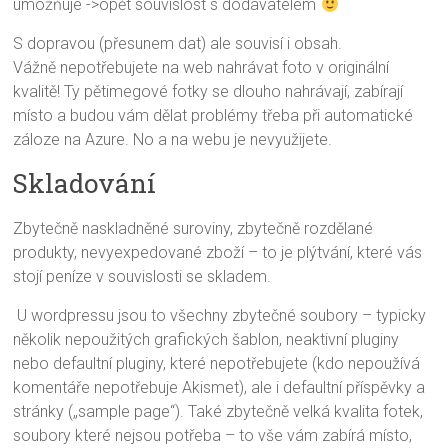
umožňuje ->opět souvislost s dodavatelem
S dopravou (přesunem dat) ale souvisí i obsah.
Vážně nepotřebujete na web nahrávat foto v originální
kvalitě! Ty pětimegové fotky se dlouho nahrávají, zabírají
místo a budou vám dělat problémy třeba při automatické
záloze na Azure. No a na webu je nevyužijete.
Skladování
Zbytečně naskladněné suroviny, zbytečně rozdělané
produkty, nevyexpedované zboží – to je plýtvání, které vás
stojí peníze v souvislosti se skladem.
U wordpressu jsou to všechny zbytečné soubory – typicky
několik nepoužitých grafických šablon, neaktivní pluginy
nebo defaultní pluginy, které nepotřebujete (kdo nepoužívá
komentáře nepotřebuje Akismet), ale i defaultní příspěvky a
stránky („sample page“). Také zbytečně velká kvalita fotek,
soubory které nejsou potřeba – to vše vám zabírá místo,