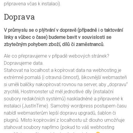
připravena včas k instalaci).
Doprava
V průmyslu se o plýtvání v dopravě (případně i o taktování
linky a vůbec o čase) budeme bavit v souvislosti se
zbytečným pohybem zboží, dílů či zaměstnanců.
Ale co přepravujeme v případě webových stránek?
Dopravujeme data.
Stahovat na localhost a kopírovat data na webhosting je
extrémně pomalá (i otravná činnost), šikovnější webmasteři
si uměli balíčky nakopírovat rovnou na server, aby „dopravu“
zrychlili, Hostmonster už měl jednotlivé díly (instalační
soubory redakčních systémů) naskladněné a připravené k
instalaci (JustInTime). Samotný wordpress postupem času
nabídl webmasterům lepší dopravu upgradů, šablon či
pluginů. Místo kopírování z localhostu už dlouho umožňuje
stahovat soubory napřímo (pokud to váš webhosting