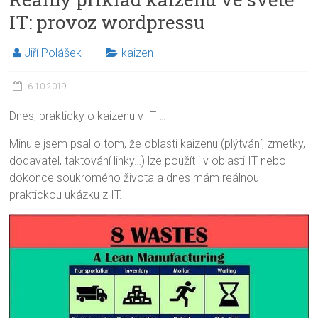
IT: provoz wordpressu
Jiří Polášek
kaizen
6.10.2019
Dnes, prakticky o kaizenu v IT …
Minule jsem psal o tom, že oblasti kaizenu (plýtvání, zmetky,
dodavatel, taktování linky…) lze použít i v oblasti IT nebo
dokonce soukromého života a dnes mám reálnou
praktickou ukázku z IT.