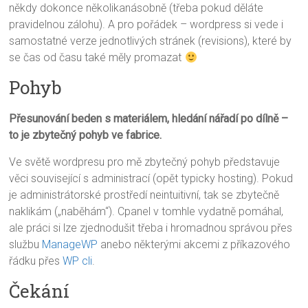
někdy dokonce několikanásobně (třeba pokud děláte
pravidelnou zálohu). A pro pořádek – wordpress si vede i
samostatné verze jednotlivých stránek (revisions), které by
se čas od času také měly promazat
Pohyb
Přesunování beden s materiálem, hledání nářadí po dílně –
to je zbytečný pohyb ve fabrice.
Ve světě wordpresu pro mě zbytečný pohyb představuje
věci související s administrací (opět typicky hosting). Pokud
je administrátorské prostředí neintuitivní, tak se zbytečně
naklikám („naběhám“). Cpanel v tomhle vydatně pomáhal,
ale práci si lze zjednodušit třeba i hromadnou správou přes
službu
ManageWP
anebo některými akcemi z příkazového
řádku přes
WP cli
.
Čekání