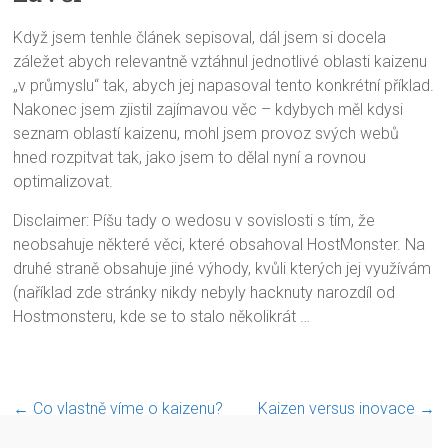
Když jsem tenhle článek sepisoval, dál jsem si docela
záležet abych relevantně vztáhnul jednotlivé oblasti kaizenu
„v průmyslu“ tak, abych jej napasoval tento konkrétní příklad.
Nakonec jsem zjistil zajímavou věc – kdybych měl kdysi
seznam oblastí kaizenu, mohl jsem provoz svých webů
hned rozpitvat tak, jako jsem to dělal nyní a rovnou
optimalizovat.
Disclaimer: Píšu tady o wedosu v sovislosti s tím, že
neobsahuje některé věci, které obsahoval HostMonster. Na
druhé straně obsahuje jiné výhody, kvůli kterých jej využívám
(naříklad zde stránky nikdy nebyly hacknuty narozdíl od
Hostmonsteru, kde se to stalo několikrát …
←
Co vlastně víme o kaizenu?
Kaizen versus inovace
→